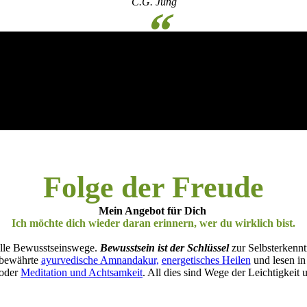
C.G. Jung
“
Folge der Freude
Mein Angebot für Dich
Ich möchte dich wieder daran erinnern, wer du wirklich bist.
nelle Bewusstseinswege.
Bewusstsein ist der Schlüssel
zur Selbsterkennt
 bewährte
ayurvedische Amnandakur,
energetisches Heilen
und lesen in
oder
Meditation und Achtsamkeit
. All dies sind Wege der Leichtigkei