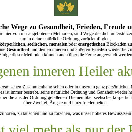
che Wege zu Gesundheit, Frieden, Freude u
ie hier von mir angebotenen Methoden, sind Wege die dich unterstütze
um in deine natürliche Ordnung zurückzufinden,
körperlichen
,
seelischen
,
mentalen
oder
energetischen
Blockaden zu
ine
Gesundheit
und deinen inneren und äußeren
Frieden
wieder herzus
Einige dieser Methoden können auch über die Ferne angewandt werden
enen inneren Heiler ak
okosmischen Zusammenhang sehen oder in unserem ganz persönlichen Mik
les ist immer bestrebt, seine natürliche Ordnung und Ganzheit wieder h
daher die aus der Ordnung gefallenen Themen über seelische, körperli
über Zweifel, Ängste und Unzufriedenheiten.
hinzuhören, zu lauschen und zu forschen, was unser höheres Bewusstsei
t viel mehr als nur der