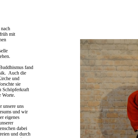
e nach
früh mit
chen
elle
ehen.
 Buddhismus fand
sik. Auch die
Kirche und
orschte sie
n Schöpferkraft
r Worte.
er unsere uns
rsums und wir
er eigenes
unserer
enschen dabei
freien und durch